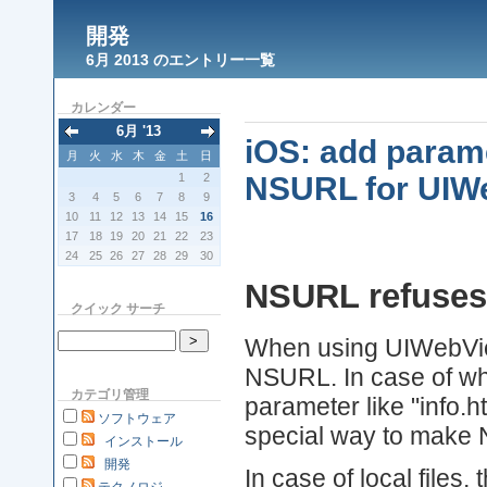
開発
6月 2013 のエントリー一覧
カレンダー
6月 '13
iOS: add parame
月
火
水
木
金
土
日
1
2
NSURL for UIW
3
4
5
6
7
8
9
10
11
12
13
14
15
16
17
18
19
20
21
22
23
24
25
26
27
28
29
30
NSURL refuses
クイック サーチ
When using UIWebView
NSURL. In case of whi
カテゴリ管理
parameter like "info
ソフトウェア
special way to make NS
インストール
開発
In case of local file