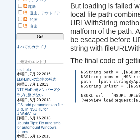
テクノロジ
But loading is failed
趣味
local file path combi
登山、アウトドア
絵画
URLWithString method.
音楽
malform of the path. A
be escaped before UR
string with fileURLWit
すべてのカテゴリ
The final code of get
最近のエントリ
testtheta
NSString path = [[NSBun
水曜日, 7月 22 2015
NSString prms = [NSStri
日経Linuxの記事の補遺
path = [path stringByAp
月曜日, 7月 1 2013
NSString urlstr = [[NSS
NTT Flet's 光メンバーズク
                       
ラブに繋げない
NSURL url = [NSURL URLW
木曜日, 6月 20 2013
[webView loadRequest:[N
iOS: add parameters on file
URL in NSURL for
UIWebView
日曜日, 6月 16 2013
Ubuntu Tips: Fix auto.smb
for automount Windows
shares.
水曜日, 5月 15 2013