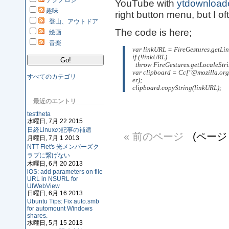
テクノロジ
YouTube with
ytdownloade
趣味
right button menu, but I o
登山、アウトドア
The code is here;
絵画
音楽
var linkURL = FireGestures.getLi
if (!linkURL)
  throw FireGestures.getLocale
var clipboard = Cc["@mozilla.org
すべてのカテゴリ
er);
clipboard.copyString(linkURL);
最近のエントリ
testtheta
水曜日, 7月 22 2015
日経Linuxの記事の補遺
« 前のページ
(ページ 
月曜日, 7月 1 2013
NTT Flet's 光メンバーズク
ラブに繋げない
木曜日, 6月 20 2013
iOS: add parameters on file
URL in NSURL for
UIWebView
日曜日, 6月 16 2013
Ubuntu Tips: Fix auto.smb
for automount Windows
shares.
水曜日, 5月 15 2013