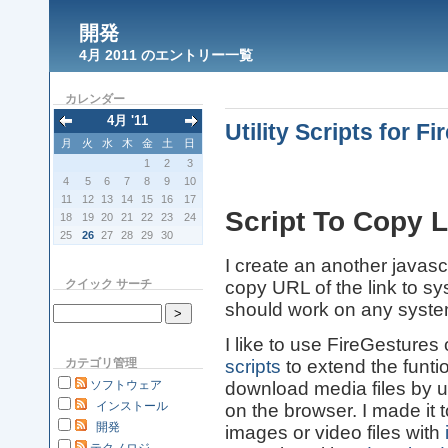
開発
4月 2011 のエントリー一覧
カレンダー
4月 '11
Utility Scripts for Fi
月
火
水
木
金
土
日
1
2
3
4
5
6
7
8
9
10
11
12
13
14
15
16
17
Script To Copy L
18
19
20
21
22
23
24
25
26
27
28
29
30
I create an another javascr
クイック サーチ
copy URL of the link to sys
should work on any syst
I like to use FireGestures
scripts
to extend the funti
カテゴリ管理
download media files by u
ソフトウェア
インストール
on the browser. I made it 
開発
images or video files with