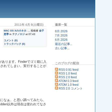
2011年 4月 9(土曜日)
書庫一覧
MAC OS Xの小ネタ: ...
投稿者
金子
8月 2026
恵季
in
テクノロジ
at 07:43
7月 2026
6月 2026
コメント (0)
最近の記事...
トラックバック (0)
古い記事...
あります。Finderでゴミ箱に入
このブログの配信
d"表示されてしまい、実行することが
RSS 0.91 feed
RSS 1.0 feed
RSS 2.0 feed
ATOM 0.3 feed
ATOM 1.0 feed
RSS 2.0 コメント
たのになぁ、と思い調べてみたら、
hidden以外は現在は使われてなさ