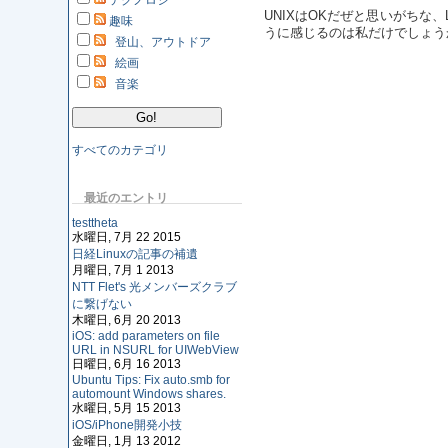
テクノロジ
UNIXはOKだぜと思いがちな
趣味
うに感じるのは私だけでしょうか
登山、アウトドア
絵画
音楽
すべてのカテゴリ
最近のエントリ
testtheta
水曜日, 7月 22 2015
日経Linuxの記事の補遺
月曜日, 7月 1 2013
NTT Flet's 光メンバーズクラブ
に繋げない
木曜日, 6月 20 2013
iOS: add parameters on file
URL in NSURL for UIWebView
日曜日, 6月 16 2013
Ubuntu Tips: Fix auto.smb for
automount Windows shares.
水曜日, 5月 15 2013
iOS/iPhone開発小技
金曜日, 1月 13 2012