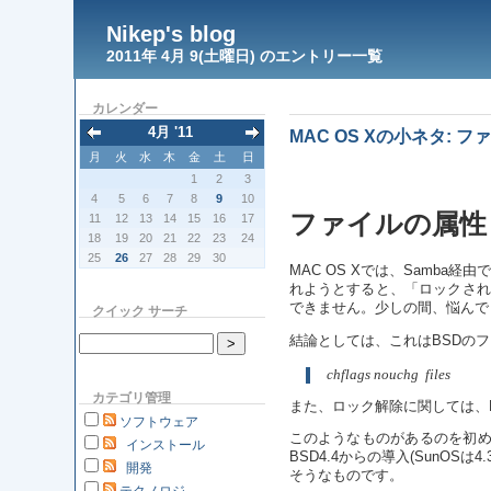
Nikep's blog
2011年 4月 9(土曜日) のエントリー一覧
カレンダー
4月 '11
MAC OS Xの小ネタ: 
月
火
水
木
金
土
日
1
2
3
4
5
6
7
8
9
10
ファイルの属性とc
11
12
13
14
15
16
17
18
19
20
21
22
23
24
25
26
27
28
29
30
MAC OS Xでは、Samba
れようとすると、「ロックされていま
できません。少しの間、悩んで
クイック サーチ
結論としては、これはBSDのフ
chflags nouchg  files
カテゴリ管理
また、ロック解除に関しては、F
ソフトウェア
このようなものがあるのを初めて
インストール
BSD4.4からの導入(SunOS
開発
そうなものです。