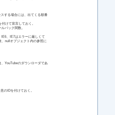
クセスする場合には、出てくる順番
"を付けて宣言しておく。
ールバック関数。
IE6、IE7はエラーに厳しくて
nullオブジェクト内の参照に
ouTubeのダウンローダであ
意のIDを付けておく。