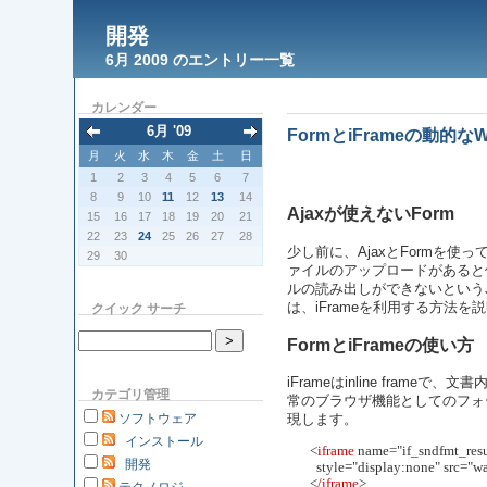
開発
6月 2009 のエントリー一覧
カレンダー
6月 '09
FormとiFrameの動的な
月
火
水
木
金
土
日
1
2
3
4
5
6
7
8
9
10
11
12
13
14
Ajaxが使えないForm
15
16
17
18
19
20
21
22
23
24
25
26
27
28
少し前に、AjaxとFormを
29
30
ァイルのアップロードがあると使えな
ルの読み出しができないというJ
は、iFrameを利用する方法を
クイック サーチ
FormとiFrameの使い方
iFrameはinline fr
カテゴリ管理
常のブラウザ機能としてのフォー
ソフトウェア
現します。
インストール
       <
iframe
 name="if_sndfmt_resul
開発
         style="display:none" src
       <
/iframe
>