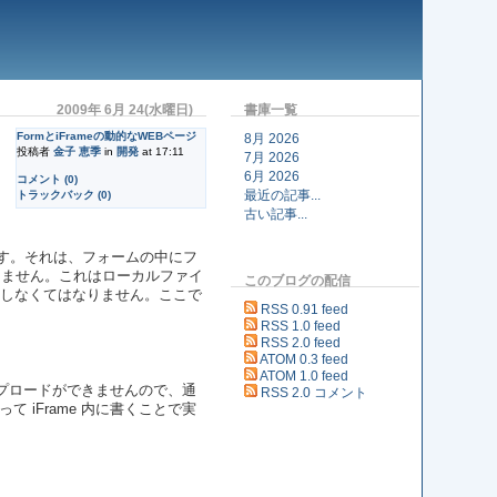
2009年 6月 24(水曜日)
書庫一覧
FormとiFrameの動的なWEBページ
8月 2026
投稿者
金子 恵季
in
開発
at 17:11
7月 2026
6月 2026
コメント (0)
最近の記事...
トラックバック (0)
古い記事...
ます。それは、フォームの中にフ
には使えません。これはローカルファイ
このブログの配信
実現しなくてはなりません。ここで
RSS 0.91 feed
RSS 1.0 feed
RSS 2.0 feed
ATOM 0.3 feed
ATOM 1.0 feed
のアップロードができませんので、通
RSS 2.0 コメント
 iFrame 内に書くことで実