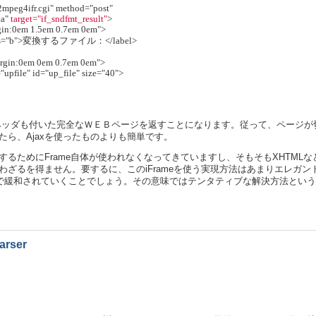
o2mpeg4ifr.cgi" method="post" 
a" 
target="if_sndfmt_result"
>
margin:0em 1.5em 0.7em 0em">
e" class="b">変換するファイル：</label>
;margin:0em 0em 0.7em 0em">
"upfile" id="up_file" size="40">
ヘッダも付いた完全なＷＥＢページを返すことになります。従って、ページが
ら、Ajaxを使ったものよりも簡単です。
るためにFrame自体が使われなくなってきていますし、そもそもXHTML
わざるを得ません。要するに、このiFrameを使う実現方法はあまりエレガ
らかの形で緩和されていくことでしょう。その意味ではテンタティブな解決方法と
arser