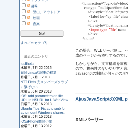
テクノロジ
       <form action="/cgi-bin/vide
趣味
          enctype="multipart/form-dat
	      <div style="float:left;
登山、アウトドア
		<label for="up_fil
絵画
	      </div>
音楽
	      <div style="float:none
		<
input type="file"
 name=
	      </div>
	</form>
すべてのカテゴリ
この場合、WEBサーバ側は、
成のページから移行するのでした
最近のエントリ
testtheta
しかしながら、文書構造を重視す
水曜日, 7月 22 2015
ので、将来性のないやり方と言
日経Linuxの記事の補遺
Javascriptの制限が何
月曜日, 7月 1 2013
NTT Flet's 光メンバーズクラブ
に繋げない
木曜日, 6月 20 2013
iOS: add parameters on file
Ajax/JavaScriptのXML p
URL in NSURL for UIWebView
日曜日, 6月 16 2013
Ubuntu Tips: Fix auto.smb for
automount Windows shares.
水曜日, 5月 15 2013
XMLパーサー
iOS/iPhone開発小技
金曜日, 1月 13 2012