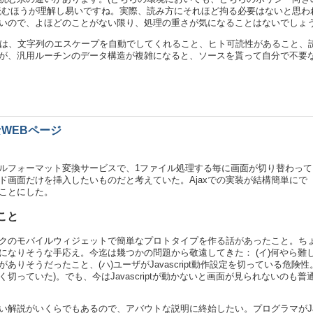
読むほうが理解し易いですね。実際、読み方にそれほど拘る必要はないと思わ
いので、よほどのことがない限り、処理の重さが気になることはないでしょ
点は、文字列のエスケープを自動でしてくれること、ヒト可読性があること、
が、汎用ルーチンのデータ構造が複雑になると、ソースを貰って自分で不要
なWEBページ
ルフォーマット変換サービスで、1ファイル処理する毎に画面が切り替わって
ド画面だけを挿入したいものだと考えていた。Ajaxでの実装が結構簡単にで
ことにした。
こと
クのモバイルウィジェットで簡単なプロトタイプを作る話があったこと。ち
うになりそうな手応え。今迄は幾つかの問題から敬遠してきた： (イ)何やら難
ありそうだったこと、(ハ)ユーザがJavascript動作設定を切っている危険
切っていた)。でも、今はJavascriptが動かないと画面が見られないのも
説がいくらでもあるので、アバウトな説明に終始したい。プログラマがJavascr