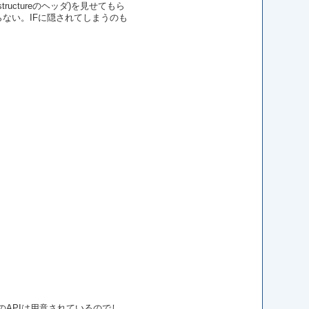
ctureのヘッダ)を見せてもら
分らない。IFに隠されてしまうのも
APIは用意されているのでし