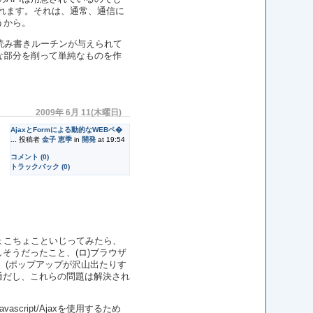
れます。それは、通常、通信に
うから。
読み書きルーチンが与えられて
な部分を削って単純なものを作
2009年 6月 11(木曜日)
AjaxとFormによる動的なWEBペ�
...
投稿者
金子 恵季
in
開発
at 19:54
コメント (0)
トラックバック (0)
ょこちょこといじってみたら、
しそうだったこと、(ロ)ブラウザ
性。(ポップアップが沢山出たりす
普通だし、これらの問題は解決され
ipt/Ajaxを使用するため