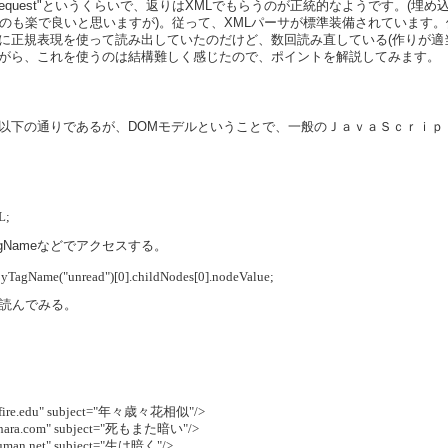
ttpRequest"というくらいで、返りはXMLでもらうのが正統的なようです。(
らうのも楽で良いと思いますが)。従って、XMLパーサが標準装備されています
に正規表現を使って読み出していたのだけど、数回読み直している(作りが適
がら、これを使うのは結構難しく感じたので、ポイントを解説してみます。
順は以下の通りであるが、DOMモデルということで、一般のＪａｖａＳｃｒｉ
L;
sByTagNameなどでアクセスする。
ByTagName("unread")[0].childNodes[0].nodeValue;
を読んでみる。
de@fire.edu" subject="年々歳々花相似"/>
walhara.com" subject="死もまた暗い"/>
@human.net" subject="生は暗く"/>