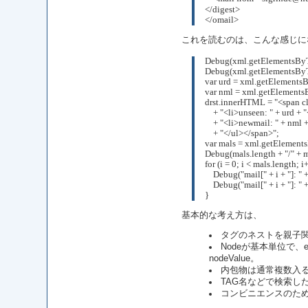
</digest>
</omail>
これを読むのは、こんな感じに
Debug(xml.getElementsByTa
Debug(xml.getElementsByTa
var urd = xml.getElements
var nml = xml.getElements
drst.innerHTML = "<span cl
    + "<li>unseen: " + urd + "
    + "<li>newmail: " + nml +
    + "</ul></span>";
var mals = xml.getElement
Debug(mals.length + "/" + m
for (i = 0; i < mals.length; i
    Debug("mail[" + i + "]: "
    Debug("mail[" + i + "]: " 
}
基本的な考え方は、
タグのネストを親子関
Nodeが基本単位で、e
nodeValue。
内包物は通常複数入
TAG名などで検索し
コンビニエンスのために、