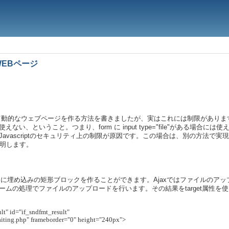
WEBページ
使って動的なウェブページを作る方法を書きましたが、実はこれには制限があり
い、ということ。つまり、form に input type="file"がある場合
avascriptのセキュリティ上の制限が原因です。この場合は、別の方法で
説明します。
ameで、文書内に埋め込みの矩形ブロックを作ることができます。Ajaxではファイル
ムの処理でファイルのアップロードを行います。その結果をtarget属性を使って
t" id="if_sndfmt_result" 
="waiting.php" frameborder="0" height="240px">