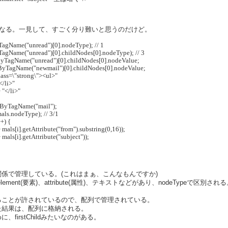
なる。一見して、すごく分り難いと思うのだけど。
gName("unread")[0].nodeType); // 1
gName("unread")[0].childNodes[0].nodeType); // 3
ByTagName("unread")[0].childNodes[0].nodeValue;
ByTagName("newmail")[0].childNodes[0].nodeValue;
ass=\"strong\"><ul>"
</li>"
 "</li>"
sByTagName("mail");
als.nodeType); // 3/1
++) {
 + mals[i].getAttribute("from").substring(0,16));
+ mals[i].getAttribute("subject"));
係で管理している。(これはまぁ、こんなもんですか)
lement(要素)、attribute(属性)、テキストなどがあり、nodeTypeで区
ることが許されているので、配列で管理されている。
た結果は、配列に格納される。
firstChildみたいなのがある。