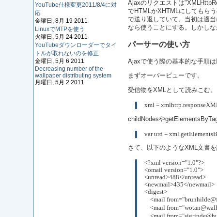
Ajaxのリクエストは"XMLH
YouTube仕様変更2011/8/4に対
でHTMLかXHTMLにしても
応
で送り返していて、当初は適当
金曜日, 8月 19 2011
なら使うことにする。しかしな
LinuxでMTPを使う
火曜日, 5月 24 2011
パーサーの使い方
YouTubeダウンローダーでタイ
トルが取れないのを修正
金曜日, 5月 6 2011
Ajaxで使う際の基本的な手
Decreasing number of the
wallpaper distributing system
まずオーバービューです。
月曜日, 5月 2 2011
受信物をXMLとして読みこむ。
xml = xmlhttp.responseXM
childNodesやgetElement
var urd = xml.getElements
さて、以下のようなXML文書
<?xml version="1.0"?>
<omail version="1.0">
<unread>488</unread>
<newmail>435</newmail>
<digest>
    <mail from="brunhil
    <mail from="wotan@
    <mail from="sigrinde