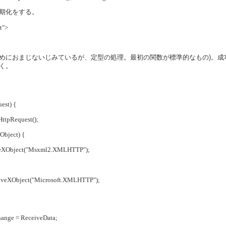
初期化をする。
t">
めにおまじないじみているが、定型の処理。最初の関数が標準的なもの)。成
く。
est) {
HttpRequest();
XObject) {
tiveXObject("Msxml2.XMLHTTP");
ctiveXObject("Microsoft.XMLHTTP");
hange = ReceiveData;