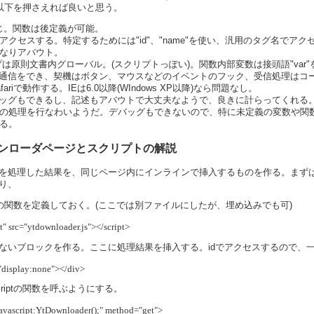
、以下を押さえれば良いと思う。
同じ。関数は後定義が可能。
でアクセスする。特定するためには"id"、"name"を使い、汎用のタグ名でア
なりアバウト。
は原則文書内グローバル。(スクリプトっぽい)。関数内部変数は接頭語"var
TTP通信をでき、契機はボタン、マウスなどのイベントのフック、受信処理はコ
era, Safariで動作する。IEは6.0以降(WIndows XP以降)なら問題なし。
ではデバッグもできるし、記述もアバウトで大丈夫なようで、良きに計らってくれる。
の処理を行なわいようだ。デバッグもできないので、特に未定義の変数や関数、
る。
ダウンローダページとスクリプトの解説
を処理した結果を、同じページ内にインラインで挿入するものを作る。まずは、Y
り、
iptの関数を定義しておく。(ここでは別ファイルにしたが、埋め込みでも可)
pt" src="ytdownloader.js"></script>
ないブロックを作る。ここに処理結果を挿入する。idでアクセスするので、一
="display:none"></div>
scriptの関数を呼ぶようにする。
avascript:YtDownloader();" method="get">