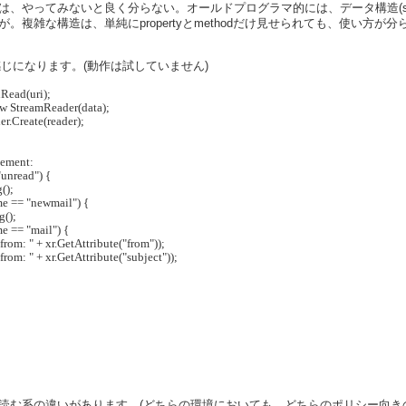
、やってみないと良く分らない。オールドプログラマ的には、データ構造(stru
複雑な構造は、単純にpropertyとmethodだけ見せられても、使い方が
じになります。(動作は試していません)
nRead(uri);
ew StreamReader(data);
r.Create(reader);
lement:
 "unread") {
g();
lName == "newmail") {
g();
Name == "mail") {
e("from: " + xr.GetAttribute("from"));
e("from: " + xr.GetAttribute("subject"));
読む系の違いがあります。(どちらの環境においても、どちらのポリシー向きの