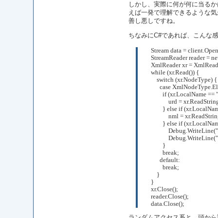
しかし、実際に何が何に当るかは
えば一発で理解できるような気が。
善し悪しですね。
ちなみにC#であれば、こんな感
    Stream data = client.Ope
    StreamReader reader = n
    XmlReader xr = XmlReade
    while (xr.Read()) {
        switch (xr.NodeType) {
          case XmlNodeType.E
            if (xr.LocalName ==
                urd = xr.ReadStrin
            } else if (xr.Loca
                nml = xr.ReadStrin
            } else if (xr.Local
                Debug.WriteLin
                Debug.WriteLin
            }
            break;
          default:
            break;
        }
    }
    xr.Close();
    reader.Close();
    data.Close();
ランダムアクセス系と、頭から