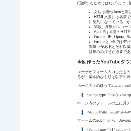
(理解するためではない)には
文法は概ねJavaと
HTML文書には名前
に配列になっている。か
関数、変数のスコープ
Ajaxでは単発のH
Firefox, IE, Op
FirefoxとIE8
間違いがあるとそれ以降
は細心の注意が必要であ
今回作ったYouTube
ユーザがフォーム入力したもの
るが、基本的な手順は以下の通
ページの上のほうでJavascr
<script type="text/javascri
ページ内のフォームの上に見え
<div id="dld_result" style
フォームのsubmitから、Java
<form name="F1" action="j