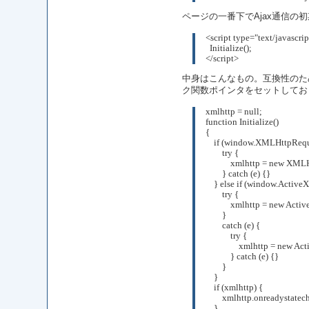
ページの一番下でAjax通信の
<script type="text/javascrip
  Initialize();
</script>
中身はこんなもの。互換性のた
ク関数ポインタをセットしてお
xmlhttp = null;
function Initialize()
{
    if (window.XMLHttpRequ
	try {
	    xmlhttp = new XML
	} catch (e) {}
    } else if (window.Active
	try {
	    xmlhttp = new Ac
	}
	catch (e) {
	    try {
		xmlhttp = new A
	    } catch (e) {}
	}
    }
    if (xmlhttp) {
	xmlhttp.onreadystatec
    }