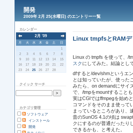
開発
2009年 2月 25(水曜日) のエントリー一覧
カレンダー
2月 '09
Linux tmpfsとRA
月
火
水
木
金
土
日
1
2
3
4
5
6
7
8
Linux の tmpfs を使って、/t
9
10
11
12
13
14
15
スク
にしてみた。結論とし
16
17
18
19
20
21
22
23
24
25
26
27
28
dfすると/dev/shmというエ
とは知っていたが、使った
クイック サーチ
みたら、on demandに
で、/tmpをmountすること
実はCGIではffmpegを
コマンドをそのまま使ってい
カテゴリ管理
まっているところがあり、
ソフトウェア
昔のSunOS 4.1の頃は swa
インストール
クにするのが普通だったりし
開発
できるかも、と考えた。