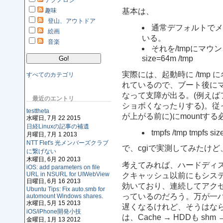
テクノロジ
基本は、
趣味
登山、アウトドア
通常デフォルトでメ
絵画
いる。
音楽
それを/tmpにマウントす
size=64m /tmp
実際には、起動時に /tmp 
すべてのカテゴリ
れているので、ブート後に
なって支障が出る。(例え
最近のエントリ
ショボくなったりする)。従っ
testtheta
が上がる前に)にmountす
水曜日, 7月 22 2015
日経Linuxの記事の補遺
tmpfs /tmp tmpfs si
月曜日, 7月 1 2013
NTT Flet's 光メンバーズクラブ
で、cgiで実測してみたけ
に繋げない
木曜日, 6月 20 2013
考えてみれば、ハードディス
iOS: add parameters on file
URL in NSURL for UIWebView
クキャッシュ以前にもシス
日曜日, 6月 16 2013
効いており、連続してアク
Ubuntu Tips: Fix auto.smb for
っているのだろう。万が一
automount Windows shares.
水曜日, 5月 15 2013
遅くなるけれど、そうはな
iOS/iPhone開発小技
は、Cache → HDDも s
金曜日, 1月 13 2012