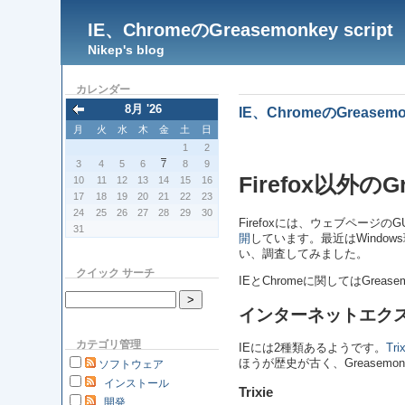
IE、ChromeのGreasemonkey script
Nikep's blog
カレンダー
8月 '26
IE、ChromeのGreasemon
月
火
水
木
金
土
日
1
2
3
4
5
6
7
8
9
Firefox以外
10
11
12
13
14
15
16
17
18
19
20
21
22
23
24
25
26
27
28
29
30
Firefoxには、ウェブページ
31
開
しています。最近はWindo
い、調査してみました。
クイック サーチ
IEとChromeに関してはGreas
インターネットエク
カテゴリ管理
IEには2種類あるようです。
Trix
ほうが歴史が古く、Greasem
ソフトウェア
インストール
Trixie
開発