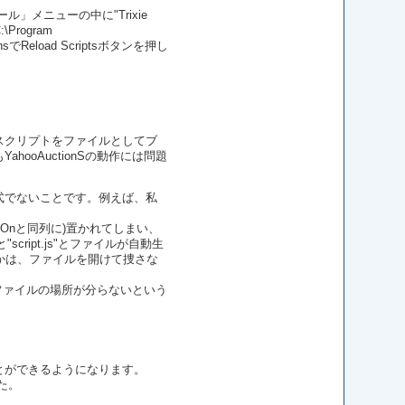
」メニューの中に"Trixie
rogram
sでReload Scriptsボタンを押し
スクリプトをファイルとしてブ
oAuctionSの動作には問題
式でないことです。例えば、私
直に(他のAddOnと同列に)置かれてしまい、
cript.js"とファイルが自動生
されたかは、ファイルを開けて捜さな
、ファイルの場所が分らないという
とができるようになります。
た。