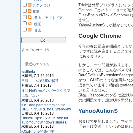
Trixieは外部プログラムにな
テクノロジ
Options..."というメニュ
趣味
Files\Bhelpuri\Trixie
登山、アウトドア
ます)。
絵画
YahooAucitonSしか動
音楽
Google Chrome
今年の春に組込み機能としてサ
すべてのカテゴリ
ラウザに読み込ませることでイン
はありません。
最近のエントリ
しかし、一つ問題があります。
のところでは、こんなパスです→<<C:\Us
testtheta
Data\Default\Extensions
水曜日, 7月 22 2015
かつ、GUIDのような無意味な文字
日経Linuxの記事の補遺
成されています。(後者はyafoo
月曜日, 7月 1 2013
いと分りません。
NTT Flet's 光メンバーズクラブ
現在、YahooAuction
に繋げない
木曜日, 6月 20 2013
のは問題です。設定UIを開発
iOS: add parameters on file
URL in NSURL for UIWebView
YahooAutionS
日曜日, 6月 16 2013
Ubuntu Tips: Fix auto.smb for
おまけで更新しました。マイオ
automount Windows shares.
「値下げ交渉」というのは使わ
水曜日, 5月 15 2013
iOS/iPhone開発小技