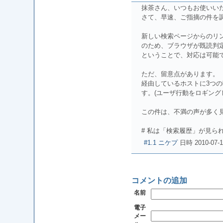
抹茶さん、いつもお使いい
さて、早速、ご指摘の件を
新しい検索ページからのリンク
のため、ブラウザが既読判
ということで、対応は可能
ただ、留意点があります。
経由しているホストに3つ
す。(ユーザ行動をロギング
この件は、不満の声が多く
# 私は「検索履歴」が見られな
#1.1
ニケプ
日時
2010-07-1
コメントの追加
名前
電子
メー