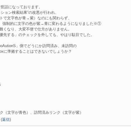
にはお世話になっております。
クション検索結果”の改悪が行われ、
トで文字色が青→紫）なのにも関わらず、
ると、強制的に文字の色が紫→青に変わるようになりました※①
難くなり、大変不便で仕方がありません。
を優先する」のチェックを外しても、やはり駄目でした。
oAutionS」側でどうにか訪問済み、未訪問の
efoxに準拠することはできないでしょうか？
5
問リンク（文字が青色）、訪問済みリンク（文字が紫）
(
返信
)