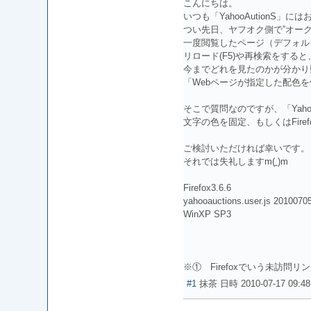
こんにちは。
いつも「YahooAutionS」
つい先日、ヤフオク側で”オー
一度閲覧したページ（デフォル
リロード(F5)や再検索をす
今までどれを見たのかが分かり
「Webページが指定した配色
そこで質問なのですが、「Yaho
文字の色を固定、もしくはFir
ご検討いただければ幸いです。
それでは失礼しますm(
)m
Firefox3.6.6
yahooauctions.user.js 2010070
WinXP SP3
※① Firefoxでいう未訪
#1
抹茶
日時
2010-07-17 09:48