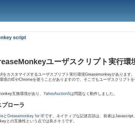
key script
のGreaseMonkeyユーザスクリプト実行環
のGUIをカスタマイズするユーザスプリプト実行環境Greasemonkeyがありま
ws環境のIEやChromeを使うことがありますので、そこでもユーザスクリプ
emonkey互換環境があり、
YahooAuctionS
は問題なく動作しました。
スプローラ
ie
と
Greasemonkey for IE
です。ネイティブな記述言語は、前者はJavascript、
onkeyとの互換性という点では良さそうです。