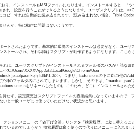
っており、インストールもMSIファイルになります。インストールすると、「ツール
ーが追加され、設定を行うことができるようになります。ユーザスクリプトは、<<C:\P
\Scripts\>>にコピーすれば自動的に読み込まれます。(読み込まれない場合、Trixie Option
かしていませんが、特に動作に問題はないようです。
ポートされたようです。基本的に環境のインストールは必要がなく、ユーザ
ストールされ、それ以降はスクリプトが動作するようになります。こちらもYaho
それは、ユーザスクリプトがインストールされるフォルダのパスが可読な形
ers\XXXX\AppData\Local\Google\Chrome\User
\ecegpedmokfjpiaofpacmkejhjfidfbf\1.0\>>。つまり、Extensionsの下に
列のフォルダ名にされてしまいます。しかも、その下は、"manifest.json"と"s
auctions.user.jsをリネームしたもの)。このため、どこにインストール
Sは設定UIを持たず、設定変更はスクリプトファイルの直接編集になっていますので
しないと一般ユーザには使っていただけない状況かと思います。
ークションメニューの「値下げ交渉」リンクを「検索履歴」に差し替えるこ
れているのでしょうか？ 検索履歴は良く使うので代りにメニューに入れまし