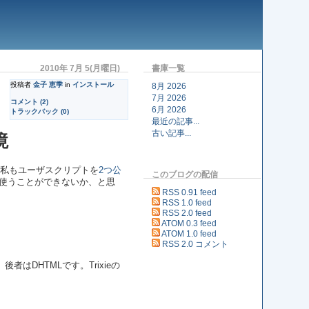
2010年 7月 5(月曜日)
書庫一覧
投稿者
金子 恵季
in
インストール
8月 2026
7月 2026
コメント (2)
6月 2026
トラックバック (0)
最近の記事...
古い記事...
境
す。私もユーザスクリプトを
2つ公
このブログの配信
トを使うことができないか、と思
RSS 0.91 feed
RSS 1.0 feed
RSS 2.0 feed
ATOM 0.3 feed
ATOM 1.0 feed
RSS 2.0 コメント
後者はDHTMLです。Trixieの