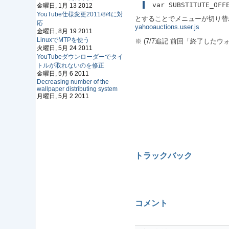
var SUBSTITUTE_OFF
金曜日, 1月 13 2012
YouTube仕様変更2011/8/4に対
とすることでメニューが切り替
応
yahooauctions.user.js
金曜日, 8月 19 2011
LinuxでMTPを使う
※ (7/7追記 前回「終了し
火曜日, 5月 24 2011
YouTubeダウンローダーでタイ
トルが取れないのを修正
金曜日, 5月 6 2011
Decreasing number of the
wallpaper distributing system
月曜日, 5月 2 2011
トラックバック
コメント