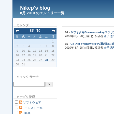
Nikep's blog
8月 2010 のエントリー一覧
カレンダー
8月 '10
66 -
ヤフオク用Greasemonkeyスクリプト
2010年 8月 28(土曜日). 投稿者
金子 恵
月
火
水
木
金
土
日
1
65 -
C# .Net Frameworkで2重起動に
2
3
4
5
6
7
8
2010年 8月 28(土曜日). 投稿者
金子 恵
9
10
11
12
13
14
15
16
17
18
19
20
21
22
23
24
25
26
27
28
29
30
31
クイック サーチ
カテゴリ管理
ソフトウェア
インストール
開発