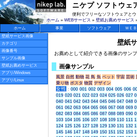
ニケプ ソフトウェアラボ 
便利でフリーなソフトウェアとウ
す。
ホーム
»
WEBサービス
»
壁紙お薦めサービス
ホーム
事業
ソフトウェア
ＷＥＢ
壁紙サービス画像
壁紙
カテゴリ
画像番号
お薦めとして紹介できる画像のサン
サンプル画像
壁紙お薦めサービス
画像サンプル
アプリ/Windows
風景
自然
動物
花
鳥
魚
ペット
宇宙
芸術
アプリ/Linux
乗り物
ポスタ
物質
デザイン
女性
:
000
001
002
003
004
005
006
0
019
020
021
022
023
024
025
026
027
0
040
041
042
043
044
045
046
047
048
0
061
062
063
064
065
066
067
068
069
0
082
083
084
085
086
087
088
089
090
0
103
104
105
106
107
108
109
110
111
1
124
125
126
127
128
129
130
131
132
1
145
146
147
148
149
150
151
152
153
1