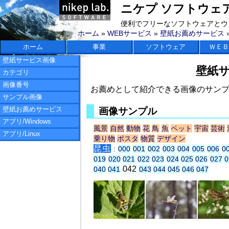
ニケプ ソフトウェアラボ 
便利でフリーなソフトウェアとウ
す。
ホーム
»
WEBサービス
»
壁紙お薦めサービス
ホーム
事業
ソフトウェア
ＷＥＢ
壁紙サービス画像
壁紙
カテゴリ
画像番号
お薦めとして紹介できる画像のサン
サンプル画像
壁紙お薦めサービス
画像サンプル
アプリ/Windows
風景
自然
動物
花
鳥
魚
ペット
宇宙
芸術
アプリ/Linux
乗り物
ポスタ
物質
デザイン
昆虫
:
000
001
002
003
004
005
006
0
019
020
021
022
023
024
025
026
027
0
042
040
041
043
044
045
046
047