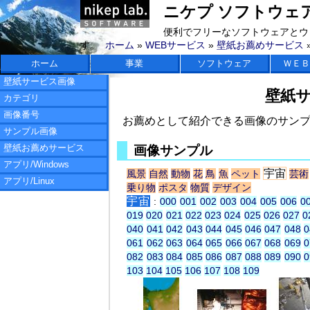
ニケプ ソフトウェアラボ 
便利でフリーなソフトウェアとウ
す。
ホーム
»
WEBサービス
»
壁紙お薦めサービス
ホーム
事業
ソフトウェア
ＷＥＢ
壁紙サービス画像
壁紙
カテゴリ
画像番号
お薦めとして紹介できる画像のサン
サンプル画像
壁紙お薦めサービス
画像サンプル
アプリ/Windows
宇宙
風景
自然
動物
花
鳥
魚
ペット
芸術
アプリ/Linux
乗り物
ポスタ
物質
デザイン
宇宙
:
000
001
002
003
004
005
006
0
019
020
021
022
023
024
025
026
027
0
040
041
042
043
044
045
046
047
048
0
061
062
063
064
065
066
067
068
069
0
082
083
084
085
086
087
088
089
090
0
103
104
105
106
107
108
109