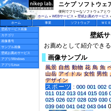
ニケプ ソフトウェアラボ 
便利でフリーなソフトウェアとウ
す。
ホーム
»
WEBサービス
»
壁紙お薦めサービス
ホーム
事業
ソフトウェア
ＷＥＢ
壁紙サービス画像
壁紙サ
カテゴリ
画像番号
お薦めとして紹介でき
サンプル画像
壁紙お薦めサービス
画像サンプル
アプリ/Windows
アプリ/Linux
風景
自然
動物
花
鳥
魚
山岳
アイドル
女性
男性
デザイン
スポーツ
:
000
001
002
011
012
013
014
015
016
025
026
027
028
029
030
039
040
041
042
043
044