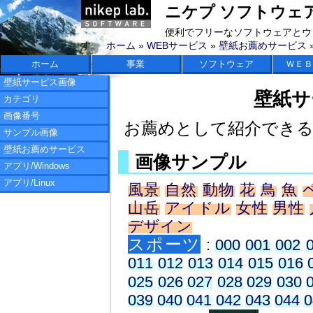
ニケプ ソフトウェアラボ 
便利でフリーなソフトウェアとウ
す。
ホーム
»
WEBサービス
»
壁紙お薦めサービス
ホーム
事業
ソフトウェア
ＷＥＢ
壁紙サービス画像
壁紙サ
カテゴリ
画像番号
お薦めとして紹介でき
サンプル画像
壁紙お薦めサービス
画像サンプル
アプリ/Windows
アプリ/Linux
風景
自然
動物
花
鳥
魚
山岳
アイドル
女性
男性
デザイン
スポーツ
:
000
001
002
011
012
013
014
015
016
025
026
027
028
029
030
039
040
041
042
043
044
0