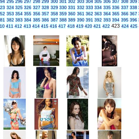
294
295
296
297
298
299
300
301
302
303
304
305
306
307
308
309
323
324
325
326
327
328
329
330
331
332
333
334
335
336
337
338
352
353
354
355
356
357
358
359
360
361
362
363
364
365
366
367
381
382
383
384
385
386
387
388
389
390
391
392
393
394
395
396
423
10
411
412
413
414
415
416
417
418
419
420
421
422
424
425