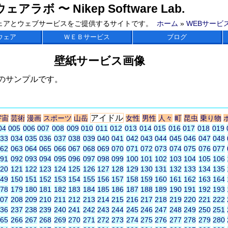
ラボ 〜 Nikep Software Lab.
ェアとウェブサービスをご提供するサイトです。
ホーム
»
WEBサービ
ウェア
ＷＥＢサービス
ブログ
壁紙サービス画像
のサンプルです。
アイドル
宇宙
芸術
漫画
スポーツ
山岳
女性
男性
人々
町
昆虫
乗り物
04
005
006
007
008
009
010
011
012
013
014
015
016
017
018
019
033
034
035
036
037
038
039
040
041
042
043
044
045
046
047
048
062
063
064
065
066
067
068
069
070
071
072
073
074
075
076
077
091
092
093
094
095
096
097
098
099
100
101
102
103
104
105
106
120
121
122
123
124
125
126
127
128
129
130
131
132
133
134
135
149
150
151
152
153
154
155
156
157
158
159
160
161
162
163
164
178
179
180
181
182
183
184
185
186
187
188
189
190
191
192
193
207
208
209
210
211
212
213
214
215
216
217
218
219
220
221
222
236
237
238
239
240
241
242
243
244
245
246
247
248
249
250
251
265
266
267
268
269
270
271
272
273
274
275
276
277
278
279
280