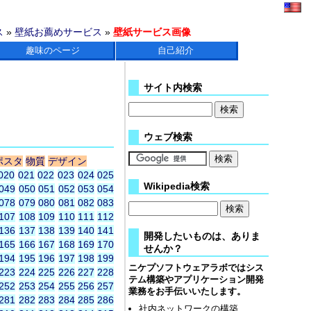
ス
»
壁紙お薦めサービス
»
壁紙サービス画像
趣味のページ
自己紹介
サイト内検索
ウェブ検索
ポスタ
物質
デザイン
020
021
022
023
024
025
Wikipedia検索
049
050
051
052
053
054
078
079
080
081
082
083
107
108
109
110
111
112
136
137
138
139
140
141
開発したいものは、ありま
165
166
167
168
169
170
せんか？
194
195
196
197
198
199
ニケプソフトウェアラボではシス
223
224
225
226
227
228
テム構築やアプリケーション開発
252
253
254
255
256
257
業務をお手伝いいたします。
281
282
283
284
285
286
社内ネットワークの構築