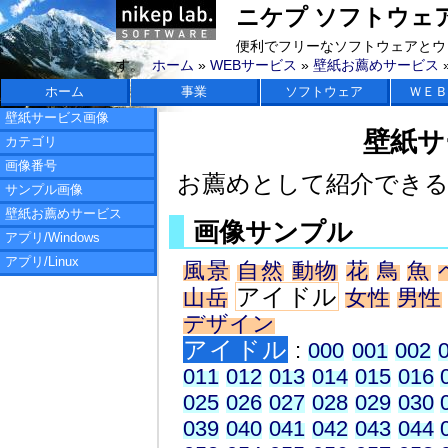
ニケプ ソフトウェアラボ 
便利でフリーなソフトウェアとウ
す。
ホーム
»
WEBサービス
»
壁紙お薦めサービス
ホーム
事業
ソフトウェア
ＷＥＢ
壁紙サービス画像
壁紙サ
カテゴリ
画像番号
お薦めとして紹介でき
サンプル画像
壁紙お薦めサービス
画像サンプル
アプリ/Windows
アプリ/Linux
風景
自然
動物
花
鳥
魚
アイドル
山岳
女性
男性
デザイン
アイドル
:
000
001
002
011
012
013
014
015
016
025
026
027
028
029
030
039
040
041
042
043
044