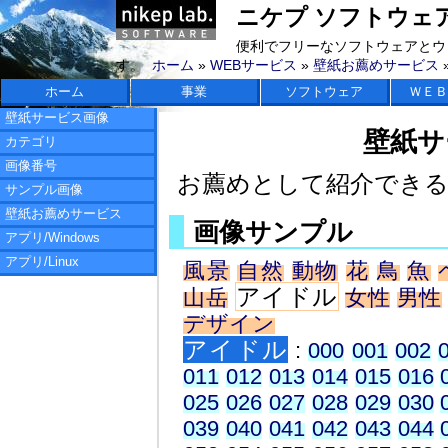
ニケプ ソフトウェアラボ 
便利でフリーなソフトウェアとウ
す。
ホーム
»
WEBサービス
»
壁紙お薦めサービス
ホーム
事業
ソフトウェア
ＷＥＢ
壁紙サービス画像
壁紙サ
カテゴリ
画像番号
お薦めとして紹介でき
サンプル画像
壁紙お薦めサービス
画像サンプル
アプリ/Windows
アプリ/Linux
風景
自然
動物
花
鳥
魚
アイドル
山岳
女性
男性
デザイン
アイドル
:
000
001
002
011
012
013
014
015
016
025
026
027
028
029
030
039
040
041
042
043
044