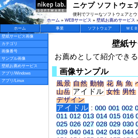
ニケプ ソフトウェアラボ 
便利でフリーなソフトウェアとウ
す。
ホーム
»
WEBサービス
»
壁紙お薦めサービス
ホーム
事業
ソフトウェア
ＷＥＢ
壁紙サービス画像
壁紙サ
カテゴリ
画像番号
お薦めとして紹介でき
サンプル画像
壁紙お薦めサービス
画像サンプル
アプリ/Windows
アプリ/Linux
風景
自然
動物
花
鳥
魚
アイドル
山岳
女性
男性
デザイン
アイドル
:
000
001
002
011
012
013
014
015
016
025
026
027
028
029
030
039
040
041
042
043
044