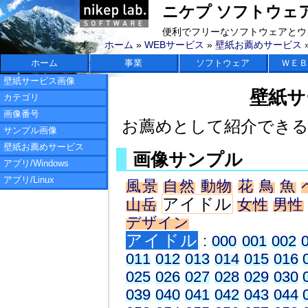
ニケプ ソフトウェアラボ 
便利でフリーなソフトウェアとウ
す。
ホーム
»
WEBサービス
»
壁紙お薦めサービス
ホーム
事業
ソフトウェア
ＷＥＢ
壁紙サービス画像
壁紙サ
カテゴリ
画像番号
お薦めとして紹介でき
サンプル画像
壁紙お薦めサービス
画像サンプル
アプリ/Windows
アプリ/Linux
風景
自然
動物
花
鳥
魚
アイドル
山岳
女性
男性
デザイン
アイドル
:
000
001
002
011
012
013
014
015
016
025
026
027
028
029
030
039
040
041
042
043
044