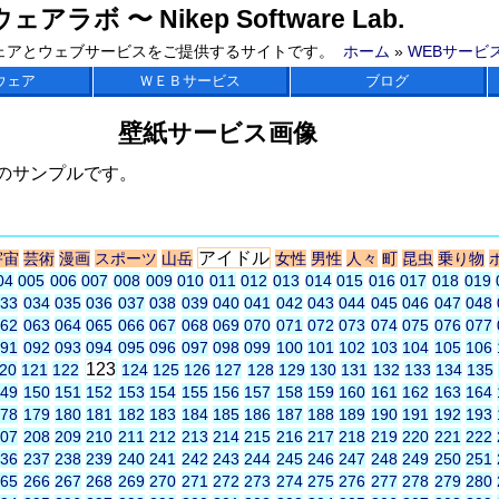
ラボ 〜 Nikep Software Lab.
ェアとウェブサービスをご提供するサイトです。
ホーム
»
WEBサービ
ウェア
ＷＥＢサービス
ブログ
壁紙サービス画像
のサンプルです。
アイドル
宇宙
芸術
漫画
スポーツ
山岳
女性
男性
人々
町
昆虫
乗り物
04
005
006
007
008
009
010
011
012
013
014
015
016
017
018
019
033
034
035
036
037
038
039
040
041
042
043
044
045
046
047
048
062
063
064
065
066
067
068
069
070
071
072
073
074
075
076
077
091
092
093
094
095
096
097
098
099
100
101
102
103
104
105
106
123
20
121
122
124
125
126
127
128
129
130
131
132
133
134
135
149
150
151
152
153
154
155
156
157
158
159
160
161
162
163
164
178
179
180
181
182
183
184
185
186
187
188
189
190
191
192
193
207
208
209
210
211
212
213
214
215
216
217
218
219
220
221
222
236
237
238
239
240
241
242
243
244
245
246
247
248
249
250
251
265
266
267
268
269
270
271
272
273
274
275
276
277
278
279
280