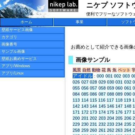
ニケプ ソフトウェア
便利でフリーなソフトウ
ホーム
事業
ソフト
壁紙サービス画像
カテゴリ
画像番号
お薦めとして紹介できる画像
サンプル画像
壁紙お薦めサービス
画像サンプル
アプリ/Windows
風景
自然
動物
花
鳥
魚
ペット
アプリ/Linux
アイドル
:
000
001
002
003
0
026
027
028
029
030
031
032
055
056
057
058
059
060
061
084
085
086
087
088
089
090
113
114
115
116
117
118
119
1
142
143
144
145
146
147
148
171
172
173
174
175
176
177
200
201
202
203
204
205
206
229
230
231
232
233
234
235
258
259
260
261
262
263
264