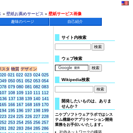
ス
»
壁紙お薦めサービス
»
壁紙サービス画像
趣味のページ
自己紹介
サイト内検索
ウェブ検索
ポスタ
物質
デザイン
020
021
022
023
024
025
Wikipedia検索
049
050
051
052
053
054
078
079
080
081
082
083
107
108
109
110
111
112
136
137
138
139
140
141
開発したいものは、ありま
165
166
167
168
169
170
せんか？
194
195
196
197
198
199
ニケプソフトウェアラボではシス
223
224
225
226
227
228
テム構築やアプリケーション開発
252
253
254
255
256
257
業務をお手伝いいたします。
281
282
283
284
285
286
社内ネットワークの構築