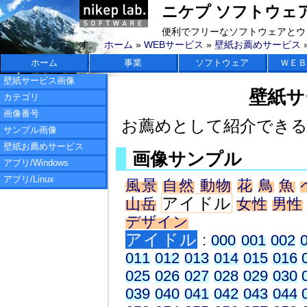
ニケプ ソフトウェアラボ 
便利でフリーなソフトウェアとウ
す。
ホーム
»
WEBサービス
»
壁紙お薦めサービス
ホーム
事業
ソフトウェア
ＷＥＢ
壁紙サービス画像
壁紙サ
カテゴリ
画像番号
お薦めとして紹介でき
サンプル画像
壁紙お薦めサービス
画像サンプル
アプリ/Windows
アプリ/Linux
風景
自然
動物
花
鳥
魚
アイドル
山岳
女性
男性
デザイン
アイドル
:
000
001
002
011
012
013
014
015
016
025
026
027
028
029
030
039
040
041
042
043
044