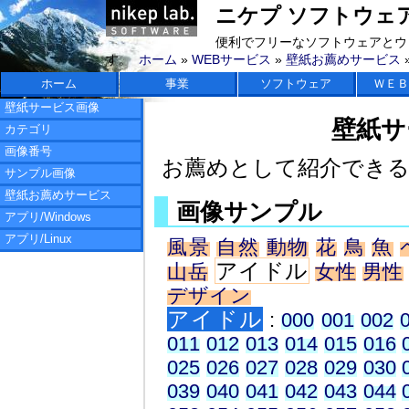
ニケプ ソフトウェアラボ 
便利でフリーなソフトウェアとウ
す。
ホーム
»
WEBサービス
»
壁紙お薦めサービス
ホーム
事業
ソフトウェア
ＷＥＢ
壁紙サービス画像
壁紙サ
カテゴリ
画像番号
お薦めとして紹介でき
サンプル画像
壁紙お薦めサービス
画像サンプル
アプリ/Windows
アプリ/Linux
風景
自然
動物
花
鳥
魚
アイドル
山岳
女性
男性
デザイン
アイドル
:
000
001
002
011
012
013
014
015
016
025
026
027
028
029
030
039
040
041
042
043
044