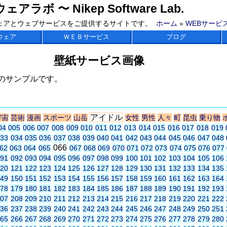
ラボ 〜 Nikep Software Lab.
ェアとウェブサービスをご提供するサイトです。
ホーム
»
WEBサービ
ウェア
ＷＥＢサービス
ブログ
壁紙サービス画像
のサンプルです。
アイドル
宇宙
芸術
漫画
スポーツ
山岳
女性
男性
人々
町
昆虫
乗り物
04
005
006
007
008
009
010
011
012
013
014
015
016
017
018
019
033
034
035
036
037
038
039
040
041
042
043
044
045
046
047
048
066
62
063
064
065
067
068
069
070
071
072
073
074
075
076
077
091
092
093
094
095
096
097
098
099
100
101
102
103
104
105
106
120
121
122
123
124
125
126
127
128
129
130
131
132
133
134
135
149
150
151
152
153
154
155
156
157
158
159
160
161
162
163
164
178
179
180
181
182
183
184
185
186
187
188
189
190
191
192
193
207
208
209
210
211
212
213
214
215
216
217
218
219
220
221
222
236
237
238
239
240
241
242
243
244
245
246
247
248
249
250
251
265
266
267
268
269
270
271
272
273
274
275
276
277
278
279
280