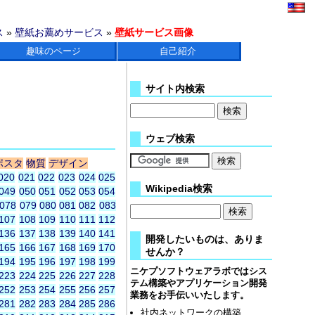
ス
»
壁紙お薦めサービス
»
壁紙サービス画像
趣味のページ
自己紹介
サイト内検索
ウェブ検索
ポスタ
物質
デザイン
020
021
022
023
024
025
Wikipedia検索
049
050
051
052
053
054
078
079
080
081
082
083
107
108
109
110
111
112
136
137
138
139
140
141
開発したいものは、ありま
165
166
167
168
169
170
せんか？
194
195
196
197
198
199
ニケプソフトウェアラボではシス
223
224
225
226
227
228
テム構築やアプリケーション開発
252
253
254
255
256
257
業務をお手伝いいたします。
281
282
283
284
285
286
社内ネットワークの構築