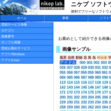
ニケプ ソフトウェア
便利でフリーなソフトウ
ホーム
事業
ソフト
壁紙サービス画像
カテゴリ
画像番号
お薦めとして紹介できる画像
サンプル画像
壁紙お薦めサービス
画像サンプル
アプリ/Windows
風景
自然
動物
花
鳥
魚
ペット
アプリ/Linux
アイドル
:
000
001
002
003
0
026
027
028
029
030
031
032
055
056
057
058
059
060
061
0
084
085
086
087
088
089
090
113
114
115
116
117
118
119
142
143
144
145
146
147
148
171
172
173
174
175
176
177
200
201
202
203
204
205
206
229
230
231
232
233
234
235
258
259
260
261
262
263
264