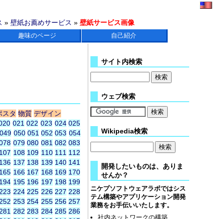
ス
»
壁紙お薦めサービス
»
壁紙サービス画像
趣味のページ
自己紹介
サイト内検索
ウェブ検索
ポスタ
物質
デザイン
020
021
022
023
024
025
Wikipedia検索
049
050
051
052
053
054
078
079
080
081
082
083
107
108
109
110
111
112
136
137
138
139
140
141
開発したいものは、ありま
165
166
167
168
169
170
せんか？
194
195
196
197
198
199
ニケプソフトウェアラボではシス
223
224
225
226
227
228
テム構築やアプリケーション開発
252
253
254
255
256
257
業務をお手伝いいたします。
281
282
283
284
285
286
社内ネットワークの構築