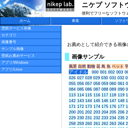
ニケプ ソフトウェア
便利でフリーなソフトウ
ホーム
事業
ソフト
壁紙サービス画像
カテゴリ
画像番号
お薦めとして紹介できる画像
サンプル画像
壁紙お薦めサービス
画像サンプル
アプリ/Windows
風景
自然
動物
花
鳥
魚
ペット
アプリ/Linux
アイドル
:
000
001
002
003
0
026
027
028
029
030
031
032
0
055
056
057
058
059
060
061
084
085
086
087
088
089
090
113
114
115
116
117
118
119
142
143
144
145
146
147
148
171
172
173
174
175
176
177
200
201
202
203
204
205
206
229
230
231
232
233
234
235
258
259
260
261
262
263
264