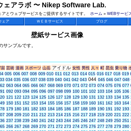
ラボ 〜 Nikep Software Lab.
ェアとウェブサービスをご提供するサイトです。
ホーム
»
WEBサービ
ウェア
ＷＥＢサービス
ブログ
壁紙サービス画像
のサンプルです。
アイドル
宇宙
芸術
漫画
スポーツ
山岳
女性
男性
人々
町
昆虫
乗り物
04
005
006
007
008
009
010
011
012
013
014
015
016
017
018
019
044
33
034
035
036
037
038
039
040
041
042
043
045
046
047
048
062
063
064
065
066
067
068
069
070
071
072
073
074
075
076
077
091
092
093
094
095
096
097
098
099
100
101
102
103
104
105
106
120
121
122
123
124
125
126
127
128
129
130
131
132
133
134
135
149
150
151
152
153
154
155
156
157
158
159
160
161
162
163
164
178
179
180
181
182
183
184
185
186
187
188
189
190
191
192
193
207
208
209
210
211
212
213
214
215
216
217
218
219
220
221
222
236
237
238
239
240
241
242
243
244
245
246
247
248
249
250
251
265
266
267
268
269
270
271
272
273
274
275
276
277
278
279
280