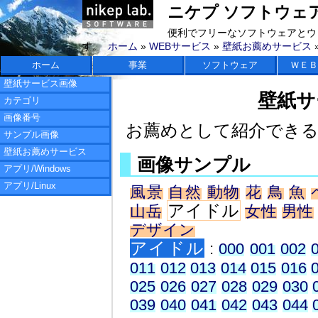
ニケプ ソフトウェアラボ 
便利でフリーなソフトウェアとウ
す。
ホーム
»
WEBサービス
»
壁紙お薦めサービス
ホーム
事業
ソフトウェア
ＷＥＢ
壁紙サービス画像
壁紙サ
カテゴリ
画像番号
お薦めとして紹介でき
サンプル画像
壁紙お薦めサービス
画像サンプル
アプリ/Windows
アプリ/Linux
風景
自然
動物
花
鳥
魚
アイドル
山岳
女性
男性
デザイン
アイドル
:
000
001
002
011
012
013
014
015
016
025
026
027
028
029
030
039
040
041
042
043
044